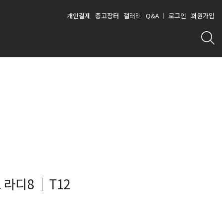
개인결제
중고장터
갤러리
Q&A
로그인
회원가입
라디8 │T12