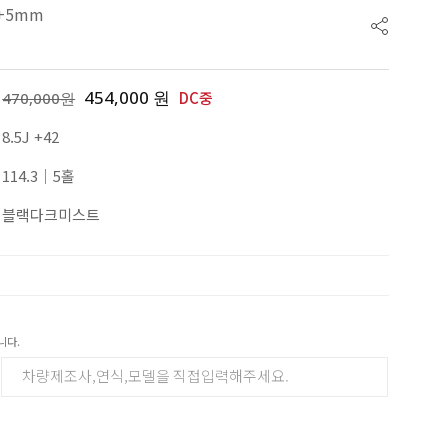
어 +5mm
454,000 원
DC중
470,000원
8.5J +42
114.3│5홀
블랙다크미스트
니다.