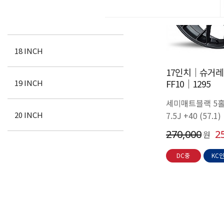
17 INCH
21" 5H
71
18 INCH
22" 5H
72
17인치│슈거레
FF10│1295
19 INCH
23" 5H
73
세미매트블랙 5
7.5J +40 (57.1)
20 INCH
24" 5H
74
270,000
2
원
DC중
KC
BLANK/커스텀 PCD
17 INCH
61