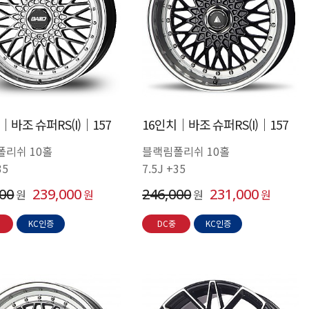
│바조 슈퍼RS(I)│157
16인치│바조 슈퍼RS(I)│157
폴리쉬 10홀
블랙림폴리쉬 10홀
35
7.5J +35
000
239,000
246,000
231,000
원
원
원
원
KC인증
DC중
KC인증