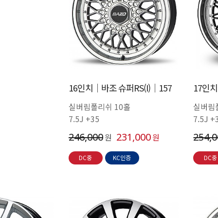
16인치│바조 슈퍼RS(I)│157
17인치
실버림폴리쉬 10홀
실버림
7.5J +35
7.5J +
246,000
231,000
254,
원
원
DC중
KC인증
DC중