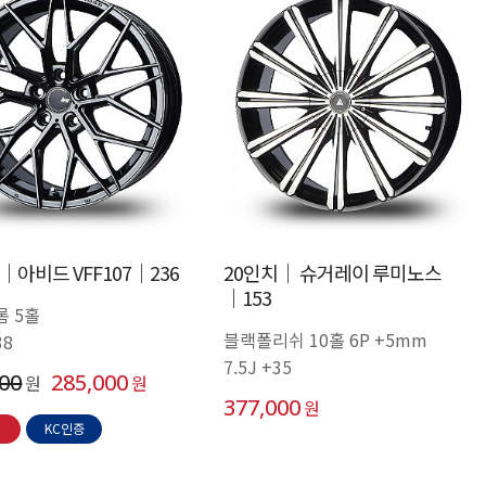
│아비드 VFF107│236
20인치│ 슈거레이 루미노스
│153
롬 5홀
블랙폴리쉬 10홀 6P +5mm
38
7.5J +35
000
285,000
원
원
377,000
원
KC인증