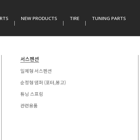
RTS
NEW PRODUCTS
TIRE
TUNING PARTS
국내 SUV/RV
수입 승용
휠 너트류
서스펜션
14X1.5 너트
일체형 서스펜션
130 5H 무쏘Q300 무
112 3H 스마트포투
21
31
쏘EV 렉스턴스포츠 코
12X1.5 너트 (현대,기아,쉐보레)
순정형 댐퍼 (포터,봉고)
란도스포츠 G4렉스턴
114.3 6H 모하비 구다
12X1.25 너트 (삼성,인피니티,닛산)
튜닝 스프링
98 4H 피아트
22
32
코타
18X1.5 너트 (봉고 1.2톤,이베코)
관련용품
139.7 6H 92.5 타스만
100 4H 미니(2014이
기타수입차 너트
23
33
스타리아 쏠라티 그랜
전) 스즈키 다이하드 스
드스타렉스 사이버트
마트포투(2016이후)
139.7 6H 108 타스만
100 5H 뉴비틀 프리우
럭