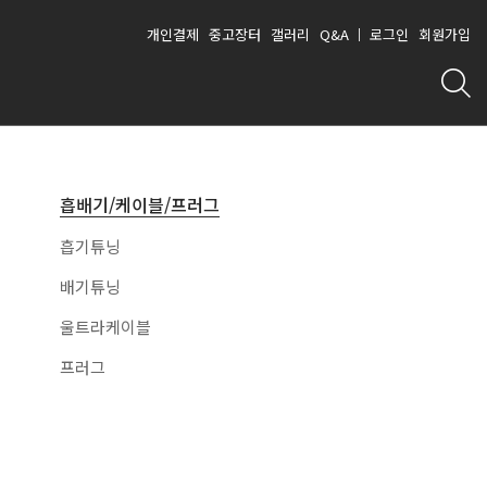
개인결제
중고장터
갤러리
Q&A
로그인
회원가입
수입 SUV/RV 5H
수입 RV/밴 6H/8H
휠 볼트류
흡배기/케이블/프러그
14X1.5 볼트 (GV80)
흡기튜닝
110 5H 레니게이드 뉴
120 6H 콜로라도 트래
41
51
컴패스 뉴체로키 크라
버스 캐딜락SRX XT5
15X1.25 볼트 (2020 벤츠 GL)
배기튜닝
이슬러200c
XT6
14X1.5 볼트 (벤츠,아우디)
울트라케이블
125 6H 이베코 뉴데일
118 5H 피아트듀카토
42
52
리/170 6H 복륜
14X1.25 볼트 (BMW)
프러그
127 5H 랭글러 그랜드
130 6H 스프린터/205
12X1.5 볼트 (체어맨,티볼리)
43
53
체로키 커맨더 아스트
6H 복륜
12X1.25 볼트 (푸조)
로밴
130 5H G바겐 포르쉐