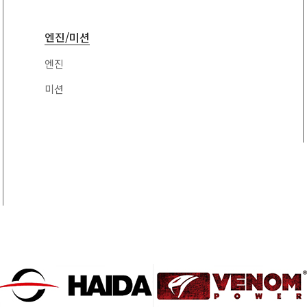
24
34
X-PRO 콜로라도신형
스 PT크루저 아우디
무쏘 코란도 테라칸 갤
TT
엔진/미션
105 5H 크루즈가솔린
로퍼
포터2륜
25
35
트랙스 아베오
튜닝 스페이스
엔진
와이드 스페이스
미션
봉고2륜 레토나 구쏘렌
108 5H,4H 꼴레오스
26
36
토
푸조 볼보 재규어 시트
PCD 변환 스페이스
로엥 이보크 벨라
112 5H 벤츠 아우디 폭
포터4륜 봉고4륜
27
37
스바겐 BMW(G) 뉴미
 PT크루저 아우디TT
니 토레스 마칸 체어맨
120 5H BMW 랜드로
코란도C 티볼리
봉고 1.2톤 전/후륜
28
38
버 캐딜락 구말리부 알
페온 임팔라 스테이츠
115/114.3 5H 쉐보레
맨
39
300C 챌린져 렉서스 닛
산 인피니티 혼다 캐딜
락