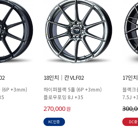
02
18인치│칸 VLF02
17인치
(6P +3mm)
하이퍼블랙 5홀 (6P +3mm)
블랙크
35
플로우포밍 8J +35
7.5J +
270,000
300,
원
KC인증
DC중