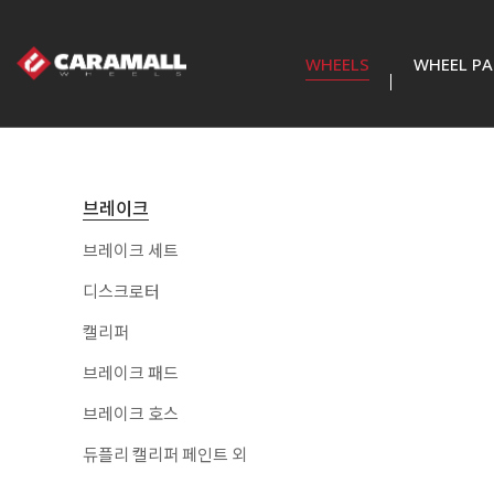
WHEELS
WHEEL PA
국내 승용 4H
국내 승용 5H
휠 캡
브레이크
승용 소형캡
브레이크 세트
12" 다마스 라보 4H
26" 5H 6H
1
11
슈퍼RS 외 승용 빅캡
디스크로터
13" 현대 기아 쉐보레
SUV 캡
캘리퍼
28" 5H 6H
2
12
4H
브레이크 패드
14" 현대 기아 쉐보레
브레이크 호스
13" 트레일러 5H
3
13
4H
듀플리 캘리퍼 페인트 외
15" 현대 기아 쉐보레