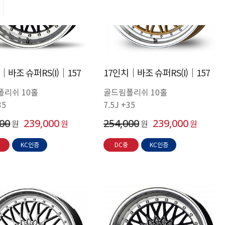
│바조 슈퍼RS(I)│157
17인치│바조 슈퍼RS(I)│157
폴리쉬 10홀
골드림폴리쉬 10홀
35
7.5J +35
000
239,000
254,000
239,000
원
원
원
원
KC인증
DC중
KC인증