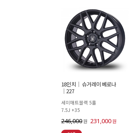
18인치│ 슈거레이 베로나
│227
세미매트블랙 5홀
7.5J +35
246,000
231,000
원
원