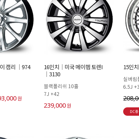
 캠리 │974
16인치│미국 메이헴 토렌I
15인치
│3130
실버림
블랙폴리쉬 10홀
6.5J +
7J +42
93,000
208,
원
239,000
원
DC중