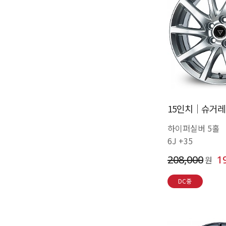
15인치│슈거레이
하이퍼실버 5홀
6J +35
208,000
1
원
DC중