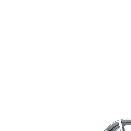
18 INCH
62
19 INCH
63
20 INCH
64
21 INCH
65
22 INCH
66
24 INCH
67