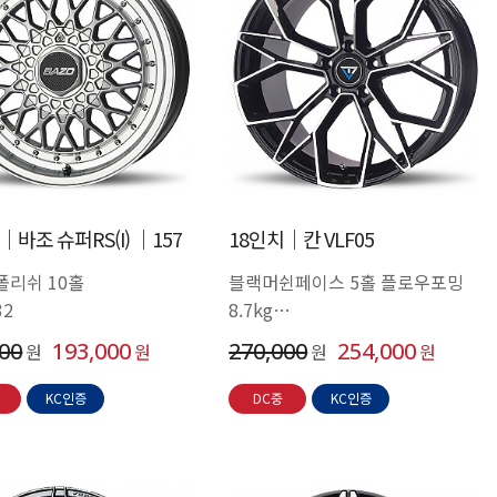
│바조 슈퍼RS(I) │157
18인치│칸 VLF05
폴리쉬 10홀
블랙머쉰페이스 5홀 플로우포밍
32
8.7kg
8J +35 (6P가능)
000
193,000
270,000
254,000
원
원
원
원
KC인증
DC중
KC인증