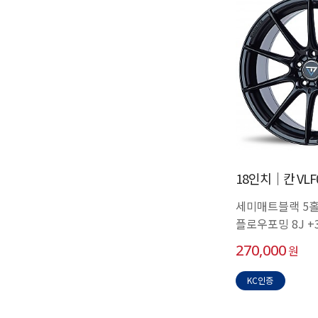
18인치│칸 VLF
세미매트블랙 5홀 
플로우포밍 8J +
270,000
원
KC인증