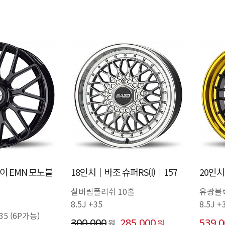
이 EMN 모노블
18인치│바조 슈퍼RS(I)│157
20인치
실버림폴리쉬 10홀
유광블
8.5J +35
8.5J +
+35 (6P가능)
300,000
285,000
539,
원
원