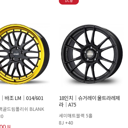
DC중
│바조 LM│014/601
18인치│슈거레이 울트라레제
라│A75
랙골드림폴리쉬 BLANK
세미매트블랙 5홀
30
8J +40
000
원