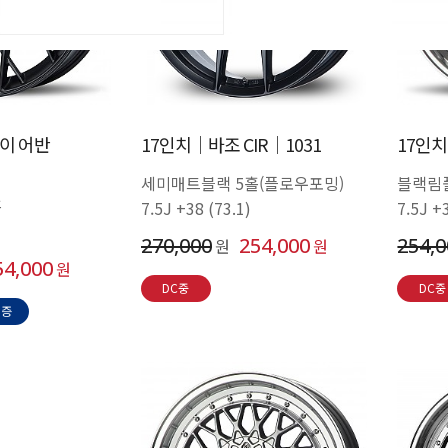
이 어반
17인치│바조 CIR│1031
17인치
세미매트블랙 5홀(플로우포밍)
블랙림
홀
7.5J +38 (73.1)
7.5J +
270,000
254,000
254,
원
원
54,000
원
DC중
DC중
인증