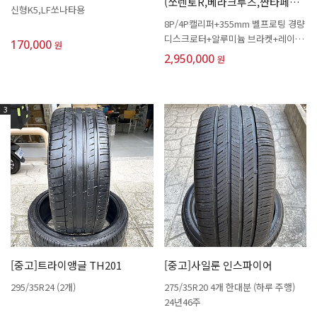
(쏘렌토R,베라크루즈,싼타페
신형K5,LF쏘나타용
CM)
8P/4P캘리퍼+355mm 벨프로팅 경량
디스크로터+알루미늄 브라켓+레이싱
170,000
원
저소음패드
2,950,000
원
3
[중고]트라이앵글 TH201
[중고]사일룬 인스파이어
295/35R24 (2개)
275/35R20 4개 한대분 (하루 주행)
24년46주