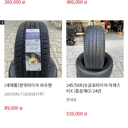
260,000
400,000
원
원
4
(새제품)한국타이어 라우펜
245/50R19 금호타이어 마제스
티X (흡음재O) 24년
235/55R17 (2025년27주)
한대분
89,000
원
320,000
원