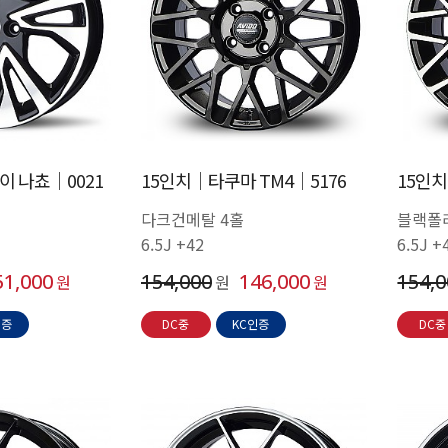
 나쵸│0021
15인치│타쿠마 TM4│5176
15인치
다크건메탈 4홀
블랙폴
6.5J +42
6.5J +
51,000
154,000
146,000
154,
원
원
원
인증
DC중
KC인증
DC중