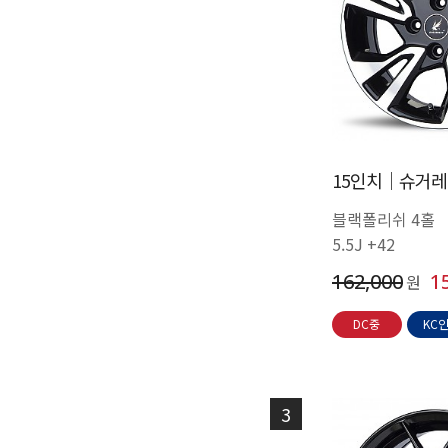
15인치│슈거레이
블랙폴리쉬 4홀
5.5J +42
162,000
1
원
DC중
KC
3