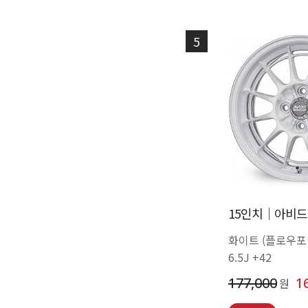
5
15인치│아비드 N
화이트 (플로우포
6.5J +42
177,000
1
원