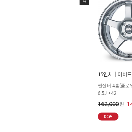
4
15인치│아비드 
펄실버 4홀(플로
6.5J +42
162,000
1
원
DC중