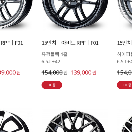
RPF│F01
15인치│아비드 RPF│F01
15인치
유광블랙 4홀
하이퍼
6.5J +42
6.5J +
39,000
154,000
139,000
154,
원
원
원
DC중
DC중