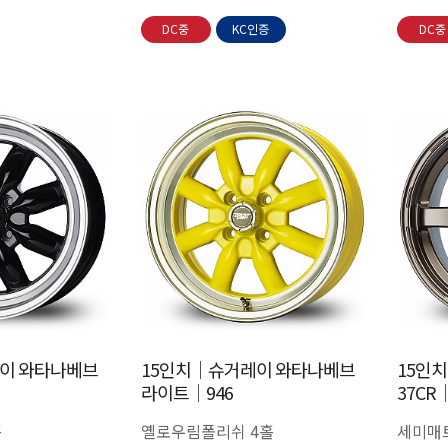
DC중
KC인증
DC중
이 와타나베브
15인치│슈거레이 와타나베브
15인
라이트│946
37CR
홀
옐로우림폴리쉬 4홀
세미매