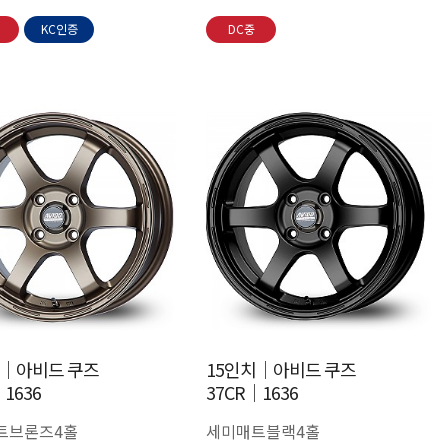
KC인증
DC중
치│아비드 쿠즈
15인치│아비드 쿠즈
│1636
37CR│1636
트브론즈4홀
세미매트블랙4홀