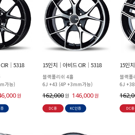
IR│5318
15인치│아비드 CIR│5318
15인치
홀
블랙폴리쉬 4홀
블랙폴
3mm가능)
6J +43 (4P +3mm가능)
6J +38
46,000
162,000
146,000
162,
원
원
원
인증
DC중
KC인증
DC중