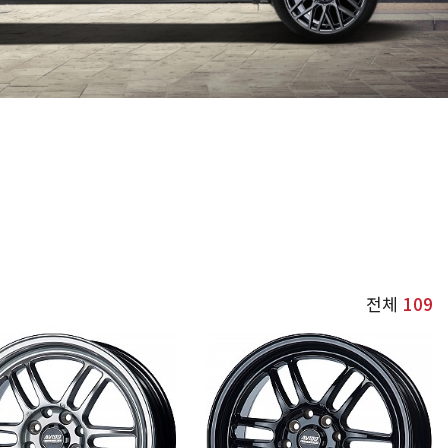
전체
109