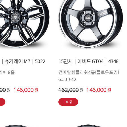
│슈거레이 M7│5022
15인치│아비드 GT04│4346
리쉬 8홀
건메탈림폴리쉬4홀(플로우포밍)
6.5J +42
000
146,000
162,000
146,000
원
원
원
원
DC중