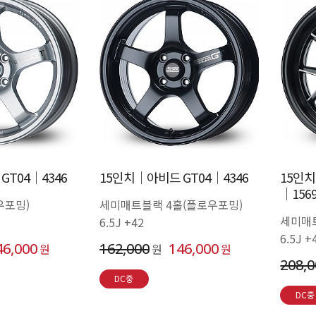
GT04│4346
15인치│아비드 GT04│4346
15인
│156
우포밍)
세미매트블랙 4홀(플로우포밍)
세미매
6.5J +42
6.5J 
46,000
162,000
146,000
원
원
원
208,
DC중
DC중