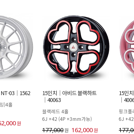
T-03│1562
15인치│아비드 블랙하트
15인
│40063
│400
밍)4홀
블랙레드 4홀
핑크폴
6J +42 (4P +3mm가능)
6J +4
62,000
원
177,000
162,000
177,
원
원