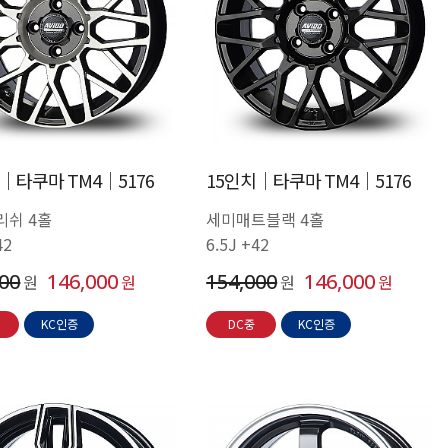
│타쿠마 TM4│5176
15인치│타쿠마 TM4│5176
리쉬 4홀
세미매트블랙 4홀
42
6.5J +42
000
146,000
154,000
146,000
원
원
원
원
KC인증
DC중
KC인증