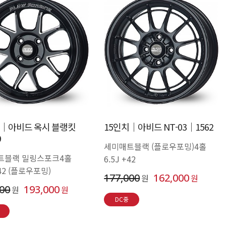
치│아비드 옥시 블랭킷
15인치│아비드 NT-03│1562
9
세미매트블랙 (플로우포밍)4홀
트블랙 밀링스포크4홀
6.5J +42
+42 (플로우포밍)
177,000
162,000
원
원
000
193,000
원
원
DC중