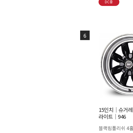
DC중
6
15인치│슈거레
라이트│946
블랙림폴리쉬 4