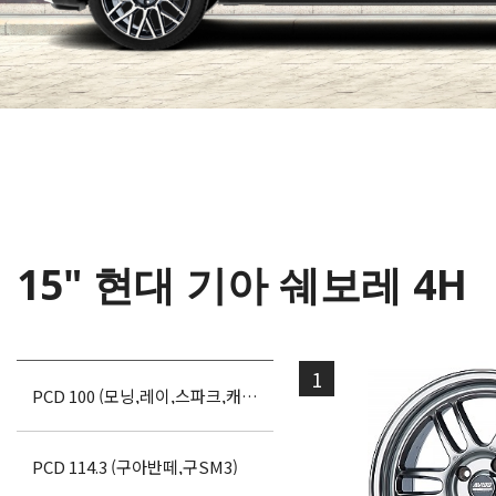
15" 현대 기아 쉐보레 4H
1
PCD 100 (모닝,레이,스파크,캐스
퍼)
PCD 114.3 (구아반떼,구SM3)