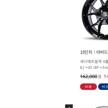
15인치│아비드 C
세미매트블랙 4
6J +43 (4P +
162,000
1
원
DC중
KC