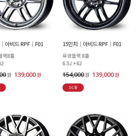
│아비드 RPF│F01
15인치│아비드 RPF│F01
블랙8홀
유광블랙 8홀
42
6.5J +42
000
139,000
154,000
139,000
원
원
원
원
DC중