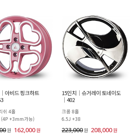
치│아비드 핑크하트
15인치│슈거레이 토네이도
63
│402
리쉬 4홀
크롬 8홀
2 (4P +3mm가능)
6.5J +38
000
162,000
223,000
208,000
원
원
원
원