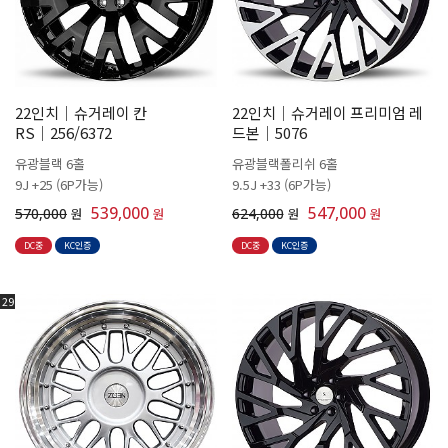
22인치│슈거레이 칸
22인치│슈거레이 프리미엄 레
RS│256/6372
드본│5076
유광블랙 6홀
유광블랙폴리쉬 6홀
9J +25 (6P가능)
9.5J +33 (6P가능)
539,000
547,000
570,000
원
원
624,000
원
원
DC중
KC인증
DC중
KC인증
29