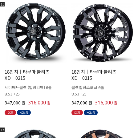
16
18인치│타쿠마 블리츠
18인치│타쿠마 블리츠
XD│0215
XD│0215
세미매트블랙 (밀링리벳) 6홀
블랙밀링스포크 6홀
8.5J +25
8.5J +25
316,000
316,000
347,000
원
원
347,000
원
원
DC중
KC인증
DC중
KC인증
17