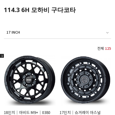
114.3 6H 모하비 구다코타
17 INCH
전체
125
1
18인치│아비드 M9+│0380
17인치│슈거레이 아스널