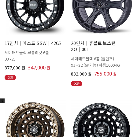
17인치│메소드 SSW│4265
20인치│휴볼트 보스턴
XO│001
세미매트블랙 크롬리벳 6홀
세미매트블랙 6홀 (풀단조)
9J -25
9J +32 (6P가능) 하중1000KG
347,000
377,000
원
원
755,000
832,000
원
원
DC중
DC중
9