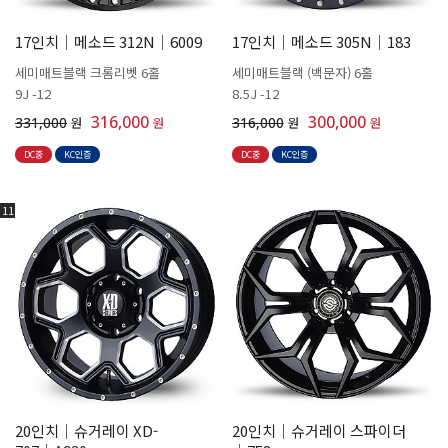
17인치│메소드 312N│6009
17인치│메소드 305N│183
세미매트블랙 크롬리벳 6홀
세미매트블랙 (백문자) 6홀
9J -12
8.5J -12
316,000
300,000
331,000
원
원
316,000
원
원
DC중
KC인증
DC중
KC인증
11
20인치│슈거레이 XD-
20인치│슈거레이 스파이더