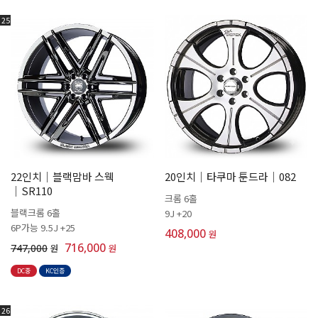
25
22인치│블랙맘바 스웩
20인치│타쿠마 툰드라│082
│SR110
크롬 6홀
블랙크롬 6홀
9J +20
6P가능 9.5J +25
408,000
원
716,000
747,000
원
원
DC중
KC인증
26