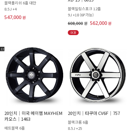
블랙폴리쉬 6홀 대만
블랙밀링스포크 12홀
8.5J +4
9J +18 (6P가능)
547,000
원
562,000
608,000
원
원
DC중
22
20인치│미국 메이헴 MAYHEM
20인치│타쿠마 CV6F│757
카오스│1463
블랙크롬 6홀
매트블랙 6홀
8.5J +25