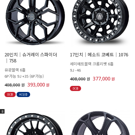
20인치│슈거레이 스파이더
17인치│메소드 코베트│1076
│758
세미매트블랙 크롬리벳 6홀
유광블랙 6홀
9J -46
6P가능 9J +35 (6P가능)
377,000
408,000
원
원
393,000
408,000
원
원
DC중
DC중
KC인증
8