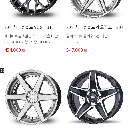
20인치│휴볼트 VOS│310
20인치│휴볼트 레오파드│307
세미매트블랙밀링스포크 11홀 대만
실버브러쉬폴리쉬 6홀 대만
9J +20 (6P가능) 하중1300KG
9.5J +20
454,000
547,000
원
원
20