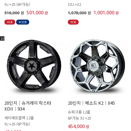
9J +25 (6P가능)
10J +32
501,000
1,001,000
516,000
원
원
1,078,000
원
원
DC중
KC인증
DC중
13
20인치│슈거레이 락스타
20인치│메소드 K2│045
XDII│934
슈퍼크롬 12홀
세미매트블랙 12홀
6P가능 9J +25
9J +25 (6P가능)
454,000
원