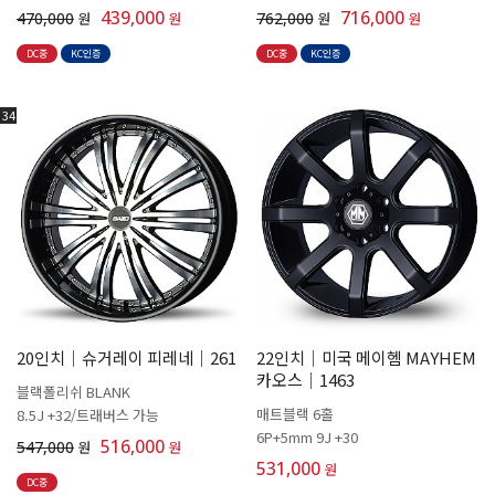
439,000
716,000
470,000
원
원
762,000
원
원
DC중
KC인증
DC중
KC인증
34
20인치│슈거레이 피레네│261
22인치│미국 메이헴 MAYHEM
카오스│1463
블랙폴리쉬 BLANK
매트블랙 6홀
8.5J +32/트래버스 가능
6P+5mm 9J +30
516,000
547,000
원
원
531,000
원
DC중