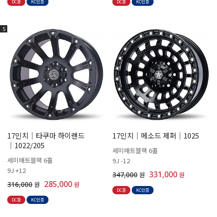
DC중
KC인증
DC중
KC인증
5
17인치│타쿠마 하이랜드
17인치│메소드 제퍼│1025
│1022/205
세미매트블랙 6홀
세미매트블랙 6홀
9J -12
9J +12
331,000
347,000
원
원
285,000
316,000
원
원
DC중
KC인증
DC중
KC인증