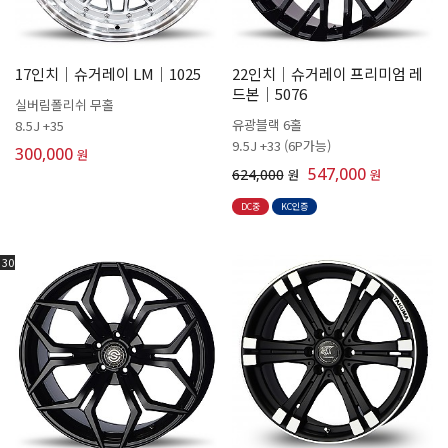
17인치│슈거레이 LM│1025
22인치│슈거레이 프리미엄 레
드본│5076
실버림폴리쉬 무홀
유광블랙 6홀
8.5J +35
9.5J +33 (6P가능)
300,000
원
547,000
624,000
원
원
DC중
KC인증
30