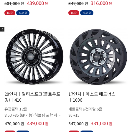
439,000
316,000
501,000
원
원
347,000
원
원
DC중
KC인증
DC중
KC인증
4
20인치│멀티스포크(플로우포
17인치│메소드 매드너스
밍)│410
│1006
유광블랙 12홀
매트블랙&건메탈 6홀
8.5J +35 (6P가능) 허브링 포함 하중
9J +15
955KG
439,000
331,000
470,000
원
원
347,000
원
원