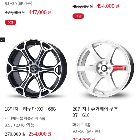
9J +30 (6P가능)
454,000
485,000
원
원
447,000
477,000
원
원
DC중
DC중
23
18인치│타쿠마 XO│688
20인치│슈거레이 쿠즈
37│610
세미매트블랙폴리쉬 6홀
화이트 6홀
8.5J +23 (6P가능)
9J +20 (6P가능)
254,000
270,000
원
원
354,000