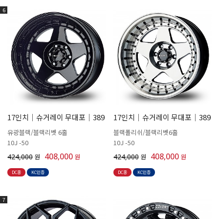
6
17인치│슈거레이 무대포│389
17인치│슈거레이 무대포│389
유광블랙/블랙리벳 6홀
블랙폴리쉬/블랙리벳6홀
10J -50
10J -50
408,000
408,000
424,000
원
원
424,000
원
원
DC중
KC인증
DC중
KC인증
7