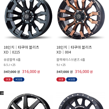
18인치│타쿠마 블리츠
18인치│타쿠마 블리츠
XD│0215
XD│004
유광블랙 6홀
블랙페이스브론즈 6홀
8.5J +25
9J +25
316,000
316,000
347,000
원
원
347,000
원
원
DC중
KC인증
DC중
KC인증
18