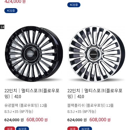
424,000
원
KC인증
KC인증
14
22인치│멀티스포크(플로우포
22인치│멀티스포크(플로우포
밍)│410
밍)│410
유광블랙 (플로우포밍) 12홀
블랙폴리쉬 (플로우포밍) 12홀
8.5J +35 (6P가능)
8.5J +35 (6P가능)
608,000
608,000
624,000
원
원
624,000
원
원
DC중
KC인증
DC중
KC인증