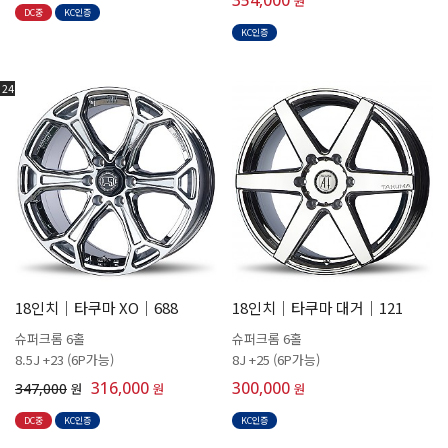
원
DC중
KC인증
KC인증
24
18인치│타쿠마 XO│688
18인치│타쿠마 대거│121
슈퍼크롬 6홀
슈퍼크롬 6홀
8.5J +23 (6P가능)
8J +25 (6P가능)
316,000
300,000
347,000
원
원
원
DC중
KC인증
KC인증