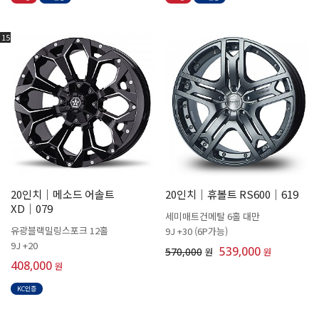
15
20인치│메소드 어솔트
20인치│휴볼트 RS600│619
XD│079
세미매트건메탈 6홀 대만
유광블랙밀링스포크 12홀
9J +30 (6P가능)
9J +20
539,000
570,000
원
원
408,000
원
KC인증