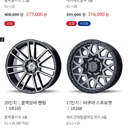
블랙폴리쉬 12홀
세미매트블랙 6홀
9J +25
8J +20
377,000
316,000
408,000
원
원
331,000
원
원
DC중
DC중
KC인증
3
20인치│블랙맘바 팬텀
17인치│타쿠마 스프로켓
│SR105
│10168
블랙폴리쉬 6홀
매트건메탈블랙립엣지 6홀
9J +25 (6P가능)
8.5J +25