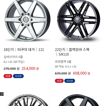
18인치│타쿠마 대거│121
22인치│블랙맘바 스웩
│SR110
실버브러쉬 6홀
유광블랙 6홀
8J +25 (6P가능)
6P가능 9.5J +25
254,000
270,000
원
원
608,000
639,000
원
원
DC중
KC인증
DC중
KC인증
27