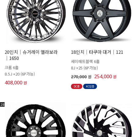
20인치│슈거레이 엘라보라
18인치│타쿠마 대거│121
│1650
세미매트블랙 6홀
크롬 6홀
8J +25 (6P가능)
8.5J +20 (6P가능)
254,000
270,000
원
원
408,000
원
DC중
KC인증
28