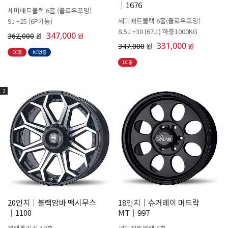
│1676
세미매트블랙 6홀 (플로우포밍)
세미매트블랙 6홀(플로우포밍)
9J +25 (6P가능)
8.5J +30 (67.1) 하중1000KG
347,000
362,000
원
원
331,000
347,000
원
원
DC중
KC인증
DC중
2
20인치│블랙맘바 맥시무스
18인치│슈거레이 머드락
│1100
MT│997