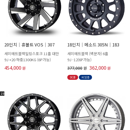
20인치│휴볼트 VOS│307
18인치│메소드 305N│183
세미매트블랙밀링스포크 11홀 대만
세미매트블랙 (백문자) 6홀
9J +20 하중1300KG (6P가능)
9J -12(6P가능)
454,000
362,000
원
377,000
원
원
DC중
KC인증
19