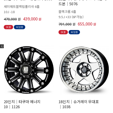
드본│5076
세미매트블랙림폴리쉬 6홀
블랙크롬 6홀
10J -18
9.5J +33 (6P가능)
439,000
470,000
원
원
655,000
701,000
원
원
DC중
KC인증
DC중
KC인증
32
20인치│타쿠마 에너지
18인치│슈거레이 무대포
10│1126
│1038