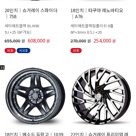
20인치│슈거레이 스파이더
18인치│타쿠마 레노바티오
│758
│A76
세미매트블랙 BLANK
세미매트블랙림폴리쉬 6홀
9J +25 (6P가능)
6P+3mm 8.5J +20
608,000
254,000
655,000
원
원
270,000
원
원
DC중
KC인증
DC중
31
18인치│메소드 듀랑고│1039
22인치│슈거레이 프리미엄 레