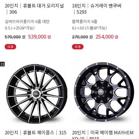
20인치│휴볼트 대거 오리지널
18인치│슈거레이 밴쿠버
│306
│5293
실버브러쉬폴리쉬 6홀 대만
블랙폴리쉬 6홀
9.5J +25(6P가능)
8J +30 (스몰6P가능)
539,000
254,000
570,000
원
원
270,000
원
원
DC중
DC중
21
20인치│휴볼트 제이콥스│315
20인치│미국 메이헴 MAYHEM
XD-15│8015