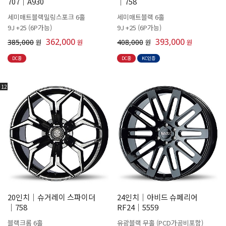
707│A930
│758
세미매트블랙밀링스포크 6홀
세미매트블랙 6홀
9J +25 (6P가능)
9J +25 (6P가능)
362,000
393,000
385,000
원
원
408,000
원
원
DC중
DC중
KC인증
12
20인치│슈거레이 스파이더
24인치│아비드 슈페리어
│758
RF24│5559
블랙크롬 6홀
유광블랙 무홀 (PCD가공비포함)