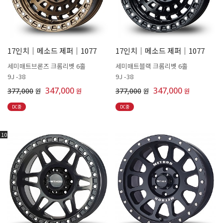
17인치│메소드 제퍼│1077
17인치│메소드 제퍼│1077
세미매트브론즈 크롬리벳 6홀
세미매트블랙 크롬리벳 6홀
9J -38
9J -38
347,000
347,000
377,000
원
원
377,000
원
원
DC중
DC중
10