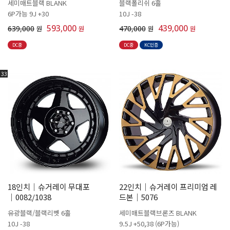
세미매트블랙 BLANK
블랙폴리쉬 6홀
6P가능 9J +30
10J -38
593,000
439,000
639,000
원
원
470,000
원
원
DC중
DC중
KC인증
33
18인치│슈거레이 무대포
22인치│슈거레이 프리미엄 레
│0082/1038
드본│5076
유광블랙/블랙리벳 6홀
세미매트블랙브론즈 BLANK
10J -38
9.5J +50,38 (6P가능)